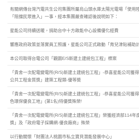
有關網傳台灣汽電共生公司集團所屬烏山頭水庫太陽光電場「使用
「阻擋民眾進入」一事，經本集團嚴查確認後說明如下：
星能公司持續送暖，捐助台中十方啟能中心設備優化經費
響應政府政策並落實員工照護，星能公司正式啟動「育兒津貼補助
本公司取得台電公司「觀園E/S新建土建統包工程」標案
「貴舍一次配電變電所(R/S)新建土建統包工程」-恭喜星能公司獲得(
公共工程金質獎」建築工程類-優等奬
「貴舍一次配電變電所(R/S)新建土建統包工程」-恭喜星能公司獲得
色環保優良工地」(第1名)特優獎殊榮!
「貴舍一次配電變電所(R/S)新建土建統包工程」榮獲經濟部114
獎」及「政府電子採購網-優良廠商」殊榮
以行動關懷「財團法人桃園市私立寶貝潛能發展中心」