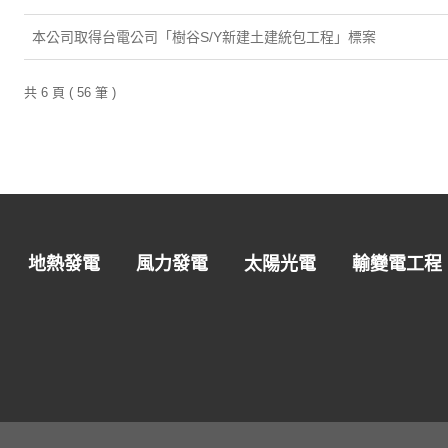
本公司取得台電公司「樹谷S/Y新建土建統包工程」標案
共 6 頁 ( 56 筆 )
地熱發電
風力發電
太陽光電
輸變電工程