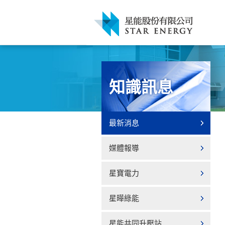
知識訊息
最新消息
媒體報導
星寶電力
星曄綠能
星能共同升壓站