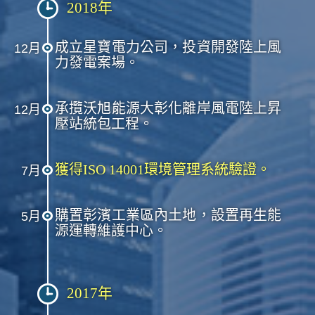
2018年
成立星寶電力公司，投資開發陸上風
12月
力發電案場。
承攬沃旭能源大彰化離岸風電陸上昇
12月
壓站統包工程。
獲得ISO 14001環境管理系統驗證。
7月
購置彰濱工業區內土地，設置再生能
5月
源運轉維護中心。
2017年