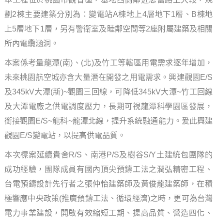
劃
2
棟主要建築分別為：變電站
A
棟地上
4
層地下
1
層、
B
棟地
上
5
層地下
1
層，另有警衛室及睦鄰空間等
2
座附屬建築及相關
所內電纜涵洞。
本案係考量龍潭
(
南
)
、
(
北
)
及竹工等轄區用電需求逐年增加，
未來桃園航空城亦含大量潛在開發之用電需求。興建觀園
E/S
及
345kV
大潭
(
新
)~
觀園三回線，可降低
345kV
大潭
~
竹工回線
及大潭電廠之供電調度壓力，長期可視龍潭科學園區發展，
銜接觀園
E/S~
龍科
~
龍潭北線，提升系統融通能力。爰此興建
觀園
E/S
變電站，以提高供電品質。
本次標案延續貴舍
R/S
、南港
P/S
及樹谷
S/Y
土建統包團隊的
成功經驗，團隊成員有國內頂尖預鑄工法之潤弘精密工程、
台電預鑄設計先行者之張仲怡建築師及黃俊龍建築師，在積
極響應中央政策
(
推廣預鑄工法、循環經濟
)
之時，更可為台灣
電力事業建設，開啟有效縮短工期、提高品質、營造四化、